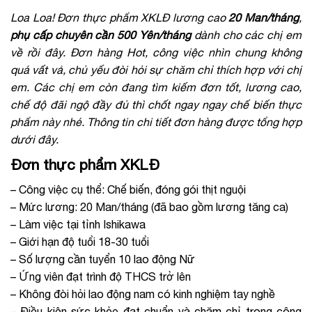
Loa Loa! Đơn thực phẩm XKLĐ lương cao
20 Man/tháng
,
phụ cấp chuyên cần 500 Yên/tháng
dành cho các chị em
về rồi đây. Đơn hàng Hot, công việc nhìn chung không
quá vất vả, chủ yếu đòi hỏi sự chăm chỉ thích hợp với chị
em. Các chị em còn đang tìm kiếm đơn tốt, lương cao,
chế độ đãi ngộ đầy đủ thì chốt ngay ngay chế biến thực
phẩm này nhé. Thông tin chi tiết đơn hàng được tổng hợp
dưới đây.
Đơn thực phẩm XKLĐ
– Công việc cụ thể: Chế biến, đóng gói thịt nguội
– Mức lương: 20 Man/tháng (đã bao gồm lương tăng ca)
– Làm việc tại tỉnh Ishikawa
– Giới hạn độ tuổi 18-30 tuổi
– Số lượng cần tuyển 10 lao động Nữ
– Ứng viên đạt trình độ THCS trở lên
– Không đòi hỏi lao động nam có kinh nghiệm tay nghề
– Điều kiện sức khỏe đạt chuẩn và chăm chỉ trong công