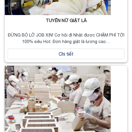
TUYỂN NỮ GIẶT LÀ
ĐỪNG BỎ LỠ JOB XỊN! Cơ hội đi Nhật được CHẬM PHÍ TỚI
100% siêu Hot. Đơn hàng giặt là lương cao…
Chi tiết