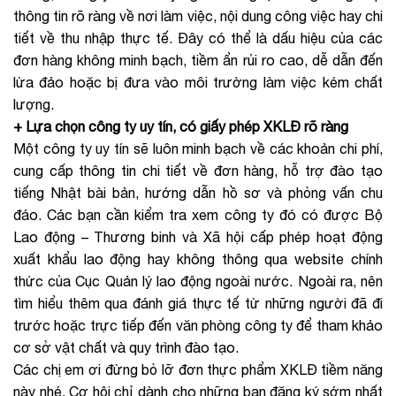
thông tin rõ ràng về nơi làm việc, nội dung công việc hay chi
tiết về thu nhập thực tế. Đây có thể là dấu hiệu của các
đơn hàng không minh bạch, tiềm ẩn rủi ro cao, dễ dẫn đến
lừa đảo hoặc bị đưa vào môi trường làm việc kém chất
lượng.
+ Lựa chọn công ty uy tín, có giấy phép XKLĐ rõ ràng
Một công ty uy tín sẽ luôn minh bạch về các khoản chi phí,
cung cấp thông tin chi tiết về đơn hàng, hỗ trợ đào tạo
tiếng Nhật bài bản, hướng dẫn hồ sơ và phỏng vấn chu
đáo. Các bạn cần kiểm tra xem công ty đó có được Bộ
Lao động – Thương binh và Xã hội cấp phép hoạt động
xuất khẩu lao động hay không thông qua website chính
thức của Cục Quản lý lao động ngoài nước. Ngoài ra, nên
tìm hiểu thêm qua đánh giá thực tế từ những người đã đi
trước hoặc trực tiếp đến văn phòng công ty để tham khảo
cơ sở vật chất và quy trình đào tạo.
Các chị em ơi đừng bỏ lỡ đơn thực phẩm XKLĐ tiềm năng
này nhé. Cơ hội chỉ dành cho những bạn đăng ký sớm nhất