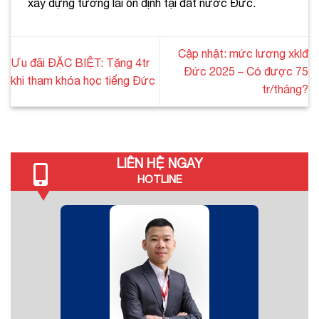
xây dựng tương lai ổn định tại đất nước Đức.
Cập nhật: mức lương xklđ
Ưu đãi ĐẶC BIỆT: Tặng 4tr
Đức 2025 – Có được 75
khi tham khóa học tiếng Đức
tr/tháng?
LIÊN HỆ NGAY
HOTLINE