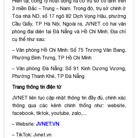
Hiện tại, công ty hoạt động và có trụ sở cố định trên
3 miền Bắc – Trung – Nam.
Trong đó, trụ sở chính ở
Tòa nhà ND, số 17 ngõ 82 Dịch Vọng Hậu, phường
Cầu Giấy, TP Hà Nội. Ngoài ra, JVNET có hai văn
phòng đại diện tại Đà Nẵng và Hồ Chí Minh. Địa chỉ
cụ thể như sau:
– Văn phòng Hồ Chí Minh: Số 75 Trương Văn Bang,
Phường Bình Trưng, TP Hồ Chí Minh
– Văn phòng Đà Nẵng: Số 91 Kinh Dương Vương,
Phường Thanh Khê, TP Đà Nẵng
Trang thông tin điện tử
JVNET liên tục cập
nhật thông tin đầy đủ, chính xác
thông qua các kênh chính thống như: website,
facebook, tiktok, youtube, zalo,…
– Website:
JVNET.VN
– TikTok: Jvnet.vn